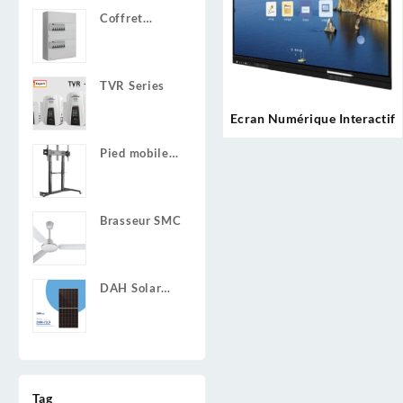
Coffret
Electrique
Préinstalle
TVR Series
Ecran Numérique Interactif
Pied mobile
pour écran de
60 à 100
pouces
Brasseur SMC
DAH Solar
Mono Perc
DHM-72L9
Tag