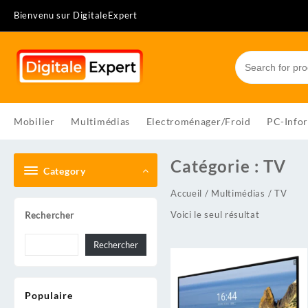
Skip
Bienvenu sur DigitaleExpert
to
content
Mobilier
Multimédias
Electroménager/Froid
PC-Info
Catégorie :
TV
Category
Accueil
/
Multimédias
/ TV
Voici le seul résultat
Rechercher
Rechercher
Populaire