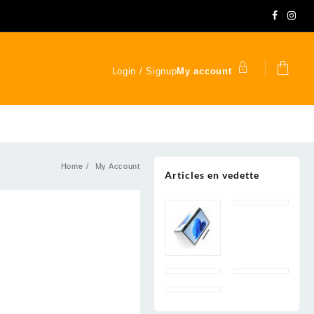
Login / Signup
My account
Home
My Account
Articles en vedette