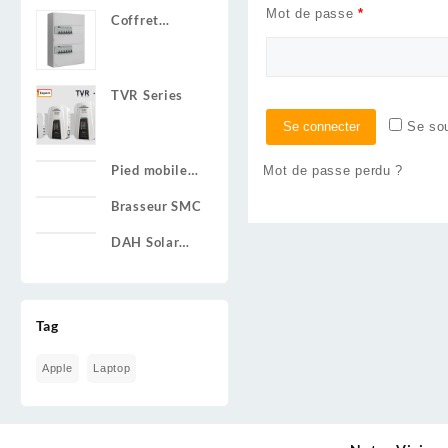
Mot de passe
*
Coffret
Electrique
Préinstalle
TVR Series
Se connecter
Se so
Pied mobile
Mot de passe perdu ?
pour écran de
Brasseur SMC
60 à 100
pouces
DAH Solar
Mono Perc
DHM-72L9
Tag
Apple
Laptop