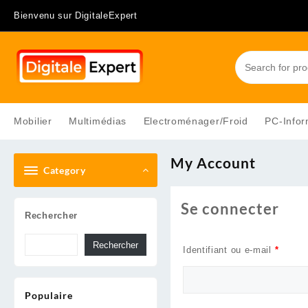
Skip
Bienvenu sur DigitaleExpert
to
content
Mobilier
Multimédias
Electroménager/Froid
PC-Infor
My Account
Category
Se connecter
Rechercher
Rechercher
Identifiant ou e-mail
*
Populaire