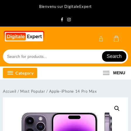
Skip
Bienvenu sur DigitaleExpert
to
content
Search
Category
MENU
Accueil
/
Most Popular
/ Apple-iPhone 14 Pro Max