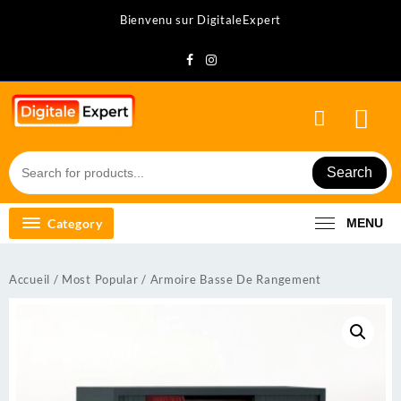
Skip
Bienvenu sur DigitaleExpert
to
content
Search
Category
MENU
Accueil
/
Most Popular
/ Armoire Basse De Rangement