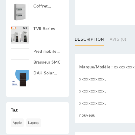
Coffret
Electrique
Préinstalle
TVR Series
DESCRIPTION
AVIS (0)
Pied mobile
pour écran de
Brasseur SMC
60 à 100
Marque/Modèle :
xxxxxxxxx
pouces
DAH Solar
Mono Perc
xxxxxxxxxxx,
DHM-72L9
xxxxxxxxxxx,
xxxxxxxxxxx,
Tag
nouveau
Apple
Laptop