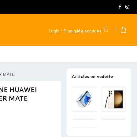
Login / Signup
My account
R MATE
Articles en vedette
ONE HUAWEI
ER MATE