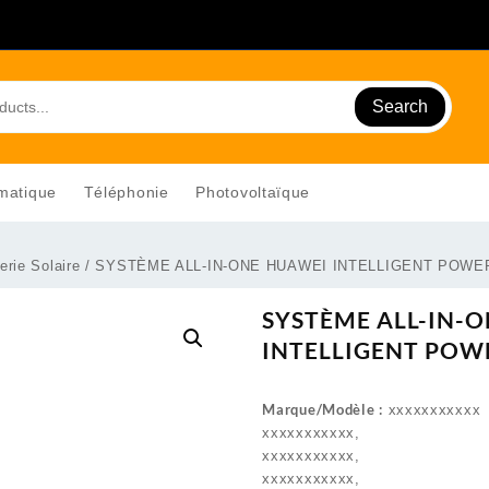
Search
matique
Téléphonie
Photovoltaïque
erie Solaire
/ SYSTÈME ALL-IN-ONE HUAWEI INTELLIGENT POWE
SYSTÈME ALL-IN-
INTELLIGENT POW
Marque/Modèle :
xxxxxxxxxxx
xxxxxxxxxxx,
xxxxxxxxxxx,
xxxxxxxxxxx,