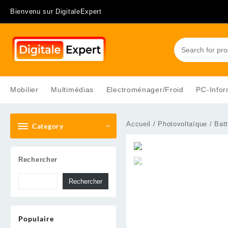
Skip
Bienvenu sur DigitaleExpert
to
content
Mobilier
Multimédias
Electroménager/Froid
PC-Infor
Accueil
/
Photovoltaïque
/
Batt
Category
Rechercher
Rechercher
Populaire