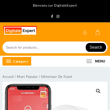
Skip
Bienvenu sur DigitaleExpert
to
content
Search
Category
MENU
Accueil
/
Most Popular
/ Détecteur De Fumé