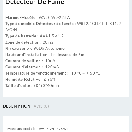
Détecteur De Fumé
Marque/Modèle :
WALE WL-228WT
Type de modèle Détecteur de fumée
: Wifi 2.4GHZ IEE 811.2
B/G/N
Type de batterie
: AAA1.5V * 2
Zone de détection
: 20m2
Niveau sonore
90Db Autonome
Hauteur d’installation
: En dessous de 6m
Courant de veille
: ≤ 10uA
Courant d’alarme
: ≤ 120mA
Température de fonctionnement
: -10 ℃ ~ + 60 ℃
Humidité Relative
: ≤ 95%
Taille d’unité
: 90*90*40mm
DESCRIPTION
AVIS (0)
Marque/Modèle :
WALE WL-228WT