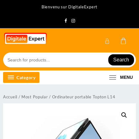
Skip
Bienvenu sur DigitaleExpert
to
content
Search
Category
MENU
Accueil
/
Most Popular
/ Ordinateur portable Topton L14